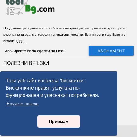
Предлагаме резервни части за бензинови тримери, моторни коси, храсторези,
резачки за дърва, мотофрези, генератори, косачки. Всички цени са в Евро и с
включен ДДС.
АБОНАМЕНТ
ПОЛЕЗНИ ВРЪЗКИ
За нас
Този уеб сайт използва 'бисквитки'.
Условия
Бисквитките правят услугата по-
Доставка
функционална и улесняват потребителя.
Бисквитки
Научете повече
GDPR - правила и условия
local_phone
Връщане на стока
Приемам
© 2026 Всички права запазени toolbg.com