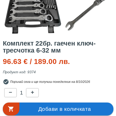
Комплект 22бр. гаечeн ключ-
тресчотка 6-32 мм
96.63 € / 189.00 лв.
Продукт код: 9374
check_circle
Поръчай сега и ще получиш понеделник на 8/10/2026
1
remove
add
shopping_cart
Добави в количката