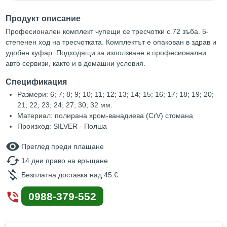
Продукт описание
Професионален комплект чупещи се тресчотки с 72 зъба. 5-
степенен ход на тресчотката. Комплектът е опакован в здрав и
удобен куфар. Подходящи за използване в професионални
авто сервизи, както и в домашни условия.
Спецификация
Размери: 6; 7; 8; 9; 10; 11; 12; 13; 14; 15; 16; 17; 18; 19; 20;
21; 22; 23; 24; 27; 30; 32 мм.
Материал: полирана хром-ванадиева (CrV) стомана
Произход: SILVER - Полша
remove_red_eye
Преглед преди плащане
cached
14 дни право на връщане
money_off
Безплатна доставка над 45 €
phone_in_talk
0988-379-552