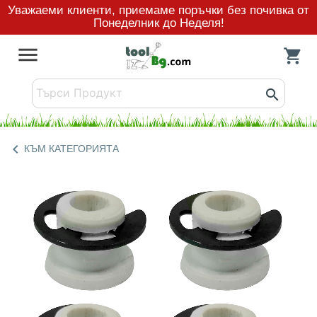
Уважаеми клиенти, приемаме поръчки без почивка от
Понеделник до Неделя!
menu
shopping_cart
search
chevron_left
КЪМ КАТЕГОРИЯТА