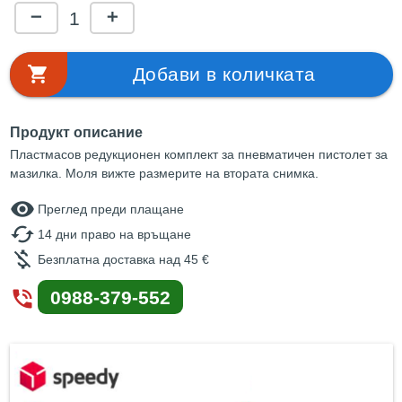
1
remove
add
shopping_cart
Добави в количката
Продукт описание
Пластмасов редукционен комплект за пневматичен пистолет за
мазилка. Моля вижте размерите на втората снимка.
remove_red_eye
Преглед преди плащане
cached
14 дни право на връщане
money_off
Безплатна доставка над 45 €
phone_in_talk
0988-379-552