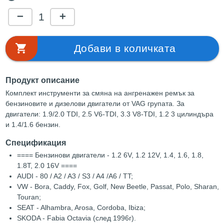
1
remove
add
shopping_cart
Добави в количката
Продукт описание
Комплект инструменти за смяна на ангренажен ремък за
бензиновите и дизелови двигатели от VAG групата. За
двигатели: 1.9/2.0 TDI, 2.5 V6-TDI, 3.3 V8-TDI, 1.2 3 цилиндъра
и 1.4/1.6 бензин.
Спецификация
==== Бензинови двигатели - 1.2 6V, 1.2 12V, 1.4, 1.6, 1.8,
1.8T, 2.0 16V ====
AUDI - 80 / A2 / A3 / S3 / A4 /A6 / TT;
VW - Bora, Caddy, Fox, Golf, New Beetle, Passat, Polo, Sharan,
Touran;
SEAT - Alhambra, Arosa, Cordoba, Ibiza;
SKODA - Fabia Octavia (след 1996г).