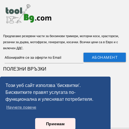
Предлагаме резервни части за бензинови тримери, моторни коси, храсторези,
резачки за дърва, мотофрези, генератори, косачки. Всички цени са в Евро и с
включен ДДС.
АБОНАМЕНТ
ПОЛЕЗНИ ВРЪЗКИ
За нас
Този уеб сайт използва 'бисквитки'.
Условия
Бисквитките правят услугата по-
Доставка
функционална и улесняват потребителя.
Бисквитки
Научете повече
GDPR - правила и условия
local_phone
Връщане на стока
Приемам