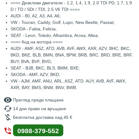
==== Дизелови двигатели - 1.2, 1.4, 1.9, 2.0 TDI PD, 1.7, 1.9
D / TD / SDI / TDI, 2.5 V6 TDI ====
AUDI - 80, A2, A3, A4, A6;
VW - Touran, Caddy, Golf, Lupo, New Beetle, Passat;
SKODA - Fabia, Felicia;
SEAT - Leon, Toledo, Alhambra, Arosa, Altea.
==== Код на мотора ====
AUDI - AMF, ASZ, ATD, AVB, AVF, AWX, AXR, AZV, BHC, BKC,
BKD, BKE, BLB, BMN, BNA, BPW, BRB, BRC, BRD, BRE, BRF,
BUY, BVA, BVF, BVG;
SEAT - BJB, BKC, BLS, BMM, BXE;
SKODA - AMF, AZV, BKD;
VW - AJM, AMF, ANU, ARL, ASZ, ATD, AUY, AVB, AVF, AWX,
AXR, BAY, BMS, BNM, BNV, BWB.
remove_red_eye
Преглед преди плащане
cached
14 дни право на връщане
money_off
Безплатна доставка над 45 €
phone_in_talk
0988-379-552