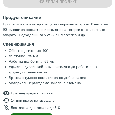
ИЗЧЕРПАН ПРОДУКТ
Продукт описание
Професионални зегер клещи за спирачни апарати. Извити на
90° клещи за поставяне и сваляне на зегерки от спирачните
апарати. Подходящи за VW, Audi, Mercedes и др.
Спецификация
Обратно движение: 90°
Дължина: 185 мм.
Работна дълбочина: 53 мм.
Удължен дизайн който ви позволява да работите на
труднодостъпни места
Дръжка с гумено покритие за по добър захват.
Материал: неръждаема закалена стомана
remove_red_eye
Преглед преди плащане
cached
14 дни право на връщане
money_off
Безплатна доставка над 45 €