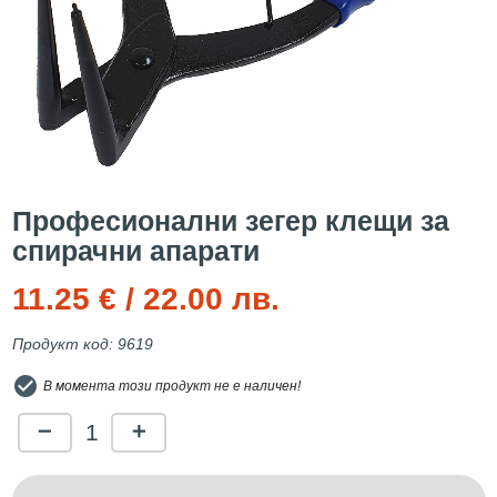
Професионални зегер клещи за
спирачни апарати
11.25 € / 22.00 лв.
Продукт код: 9619
check_circle
В момента този продукт не е наличен!
1
remove
add