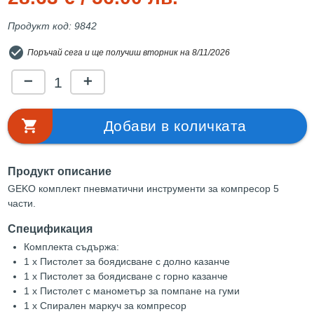
Продукт код: 9842
check_circle
Поръчай сега и ще получиш вторник на 8/11/2026
1
remove
add
shopping_cart
Добави в количката
Продукт описание
GEKO комплект пневматични инструменти за компресор 5
части.
Спецификация
Комплекта съдържа:
1 x Пистолет за боядисване с долно казанче
1 х Пистолет за боядисване с горно казанче
1 х Пистолет с манометър за помпане на гуми
1 x Спирален маркуч за компресор