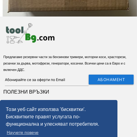
Предлагаме резервни части за бензинови тримери, моторни коси, храсторези,
резачки за дърва, мотофрези, генератори, косачки. Всички цени са в Евро и с
включен ДДС.
АБОНАМЕНТ
ПОЛЕЗНИ ВРЪЗКИ
За нас
Този уеб сайт използва 'бисквитки'.
Условия
Бисквитките правят услугата по-
Доставка
функционална и улесняват потребителя.
Бисквитки
Научете повече