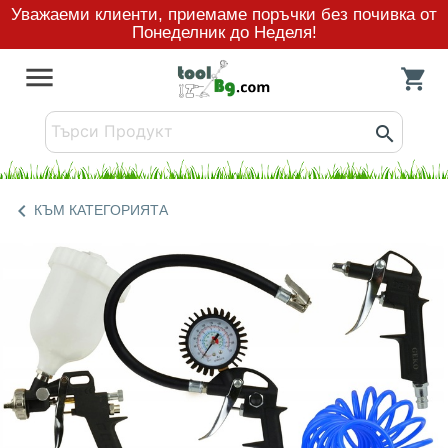
Уважаеми клиенти, приемаме поръчки без почивка от
Понеделник до Неделя!
menu
shopping_cart
search
chevron_left
КЪМ КАТЕГОРИЯТА