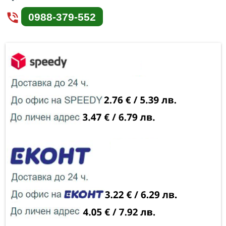
phone_in_talk
0988-379-552